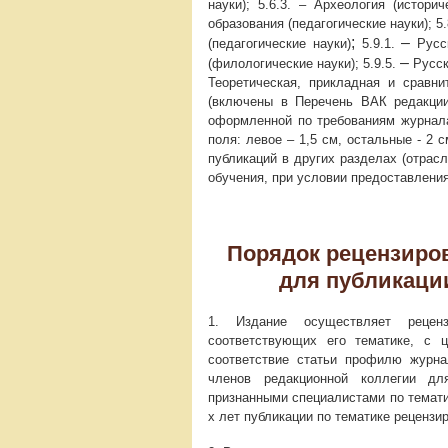
науки); 5.6.3. – Археология (историч
образования (педагогические науки); 
;
–
(педагогические науки)
5.9.1.
Русск
–
(филологические науки); 5.9.5.
Русск
Теоретическая, прикладная и сравни
(включены в Перечень ВАК редакции
оформленной по требованиям журнала
поля: левое – 1,5 см, остальные - 2 
публикаций в других разделах (отрасл
обучения, при условии предоставлен
Порядок рецензиро
для публикаци
1. Издание осуществляет рецен
соответствующих его тематике, с 
соответствие статьи профилю журн
членов редакционной коллегии дл
признанными специалистами по темати
х лет публикации по тематике рецензи