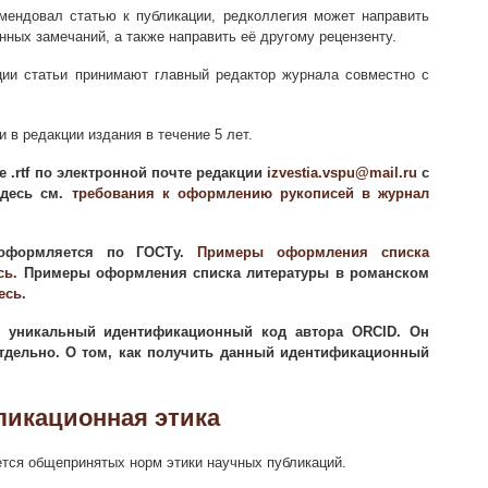
омендовал статью к публикации, редколлегия может направить
нных замечаний, а также направить её другому рецензенту.
ции статьи принимают главный редактор журнала совместно с
и в редакции издания в течение 5 лет.
 .rtf по электронной почте редакции
izvestia.vspu@mail.ru
с
Здесь см.
требования к оформлению рукописей в журнал
 оформляется по ГОСТу.
Примеры оформления списка
сь.
Примеры оформления списка литературы в романском
есь
.
ся уникальный идентификационный код автора ORCID. Он
отдельно. О том, как получить данный идентификационный
ликационная этика
тся общепринятых норм этики научных публикаций.