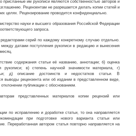
то присланные им рукописи являются собственностью авторов и
зглашению. Рецензентам не разрешается делать копии статей и
оих целях. Рецензирование проводится конфиденциально.
нистерство науки и высшего образования Российской Федерации
соответствующего запроса.
 редакторами серий по каждому конкретному случаю отдельно.
 между датами поступления рукописи в редакцию и вынесения
месяц.
етствие содержания статьи её названию, аннотации; б) оценка
я рукописи; в) степень научной значимости материала, г)
тьи; д) описание достоинств и недостатков статьи. В
ся выводы рецензента или об издании в представленном виде,
 отклонении публикации с обоснованием.
авторам представленных материалов копии рецензий или
ции по исправлению и доработке статьи, то она направляется
комендации при подготовке нового варианта статьи или
ие. Переработанная автором статья повторно направляется на