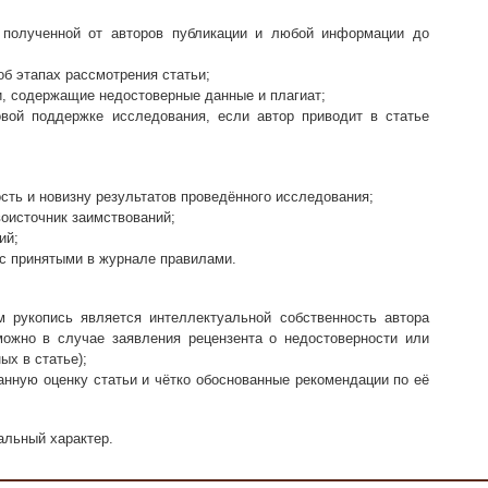
 полученной от авторов публикации и любой информации до
б этапах рассмотрения статьи;
и, содержащие недостоверные данные и плагиат;
ой поддержке исследования, если автор приводит в статье
ость и новизну результатов проведённого исследования;
воисточник заимствований;
ий;
 с принятыми в журнале правилами.
м рукопись является интеллектуальной собственность автора
ожно в случае заявления рецензента о недостоверности или
х в статье);
анную оценку статьи и чётко обоснованные рекомендации по её
альный характер.