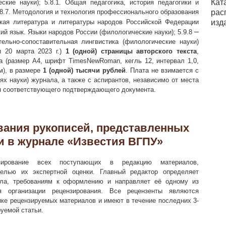
Кат
еские науки);
5.8.1. Общая педагогика, история педагогики и
5.8.7. Методология и технология профессионального образования
рас
ая литература и литературы народов Российской Федерации
изд
–
ий язык. Языки народов России (филологические науки); 5.9.8
тельно-сопоставительная лингвистика (филологические науки)
 20 марта 2023 г.)
1 (одной) страницы авторского текста
,
 (размер А4, шрифт TimesNewRoman, кегль 12, интервал 1,0,
см), в размере
1 (одной) тысячи рублей
. Плата не взимается с
ях науки) журнала, а также с аспирантов, независимо от места
ия соответствующего подтверждающего документа.
вания рукописей, представленных
и в журнале «Известия ВГПУ»
зирование всех поступающих в редакцию материалов,
целью их экспертной оценки. Главный редактор определяет
ала, требованиям к оформлению и направляет её одному из
я организации рецензирования. Все рецензенты являются
ке рецензируемых материалов и имеют в течение последних 3-
руемой статьи.