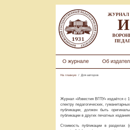
ЖУРНАЛ 
И
ВОРОН
ПЕДА
О журнале
Об издател
На главную
/
Для авторов
Журнал «Известия ВГПУ» издаётся с 1
спектру педагогических, гуманитарны
публикации, должен быть оригинал
публикации в других печатных издания
Стоимость публикации в разделах (о