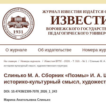
ЖУРНАЛ ИЗВЕСТИЯ ИЗДАЁТСЯ С 
ИЗВЕСТ
ВОРОНЕЖСКОГО ГОСУДАРСТ
ПЕДАГОГИЧЕСКОГО УНИВЕР
О журнале
Об издательстве
Номера жу
На главную
/
Номера журнала
/
Известия ВГПУ. - 2026. - Т. 310. - № 1
/ Слинько М. А
историко-культурный смысл, художественная структура
Слинько М. А.
Сборник «Поэмы» И. А. 
историко-культурный смысл, художест
DOI: 10.47438/2309-7078_2026_1_243
Марина Анатольевна Слинько