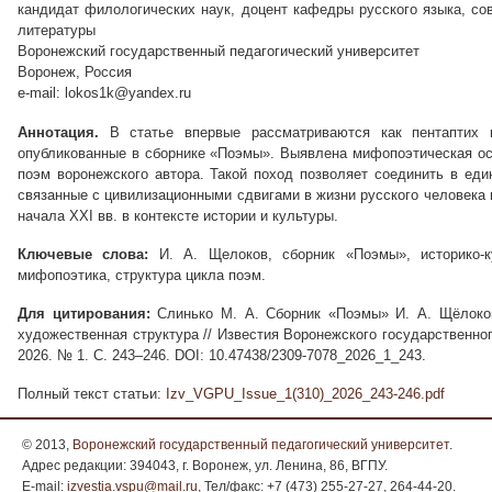
кандидат филологических наук, доцент кафедры русского языка, со
литературы
Воронежский государственный педагогический университет
Воронеж, Россия
e-mail: lokos1k@yandex.ru
Аннотация.
В статье впервые рассматриваются как пентаптих 
опубликованные в сборнике «Поэмы». Выявлена мифопоэтическая ос
поэм воронежского автора. Такой поход позволяет соединить в ед
связанные с цивилизационными сдвигами в жизни русского человека 
начала ХХI вв. в контексте истории и культуры.
Ключевые слова:
И. А. Щелоков, сборник «Поэмы», историко-ку
мифопоэтика, структура цикла поэм.
Для цитирования:
Слинько М. А. Сборник «Поэмы» И. А. Щёлоков
художественная структура // Известия Воронежского государственног
2026. № 1. С. 243–246. DOI: 10.47438/2309-7078_2026_1_243.
Полный текст статьи:
Izv_VGPU_Issue_1(310)_2026_243-246.pdf
© 2013,
Воронежский государственный педагогический университет
.
Адрес редакции: 394043, г. Воронеж, ул. Ленина, 86, ВГПУ.
E-mail:
izvestia.vspu@mail.ru
, Тел/факс: +7 (473) 255-27-27, 264-44-20.