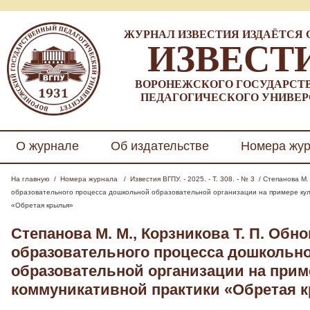
ЖУРНАЛ ИЗВЕСТИЯ ИЗДАЁТСЯ С 
ИЗВЕСТ
ВОРОНЕЖСКОГО ГОСУДАРСТ
ПЕДАГОГИЧЕСКОГО УНИВЕР
О журнале
Об издательстве
Номера жу
На главную
/
Номера журнала
/
Известия ВГПУ. - 2025. - Т. 308. - № 3
/ Степанова М.
образовательного процесса дошкольной образовательной организации на примере кул
«Обретая крылья»
Степанова М. М., Корзникова Т. П.
Обно
образовательного процесса дошкольн
образовательной организации на прим
коммуникативной практики «Обретая 