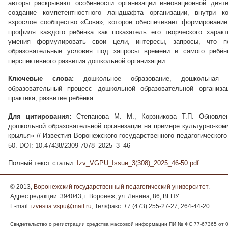
авторы раскрывают особенности организации инновационной деят
создание компетентностного ландшафта организации, внутри ко
взрослое сообщество «Сова», которое обеспечивает формирование 
профиля каждого ребёнка как показатель его творческого характ
умения формулировать свои цели, интересы, запросы, что по
образовательные условия под запросы времени и самого ребён
перспективного развития дошкольной организации.
Ключевые слова:
дошкольное образование, дошкольная об
образовательный процесс дошкольной образовательной организац
практика, развитие ребёнка.
Для цитирования:
Степанова М. М., Корзникова Т.П. Обновлен
дошкольной образовательной организации на примере культурно-ком
крылья» // Известия Воронежского государственного педагогического 
50. DOI: 10.47438/2309-7078_2025_3_46
Полный текст статьи:
Izv_VGPU_Issue_3(308)_2025_46-50.pdf
© 2013,
Воронежский государственный педагогический университет
.
Адрес редакции: 394043, г. Воронеж, ул. Ленина, 86, ВГПУ.
E-mail:
izvestia.vspu@mail.ru
, Тел/факс: +7 (473) 255-27-27, 264-44-20.
Свидетельство о регистрации средства массовой информации ПИ № ФС 77-67365 от 05