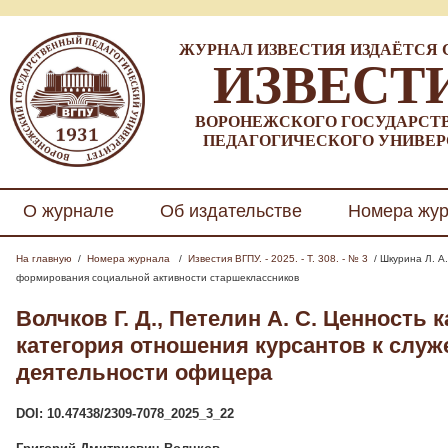
ЖУРНАЛ ИЗВЕСТИЯ ИЗДАЁТСЯ С 
ИЗВЕСТ
ВОРОНЕЖСКОГО ГОСУДАРСТ
ПЕДАГОГИЧЕСКОГО УНИВЕР
О журнале
Об издательстве
Номера жу
На главную
/
Номера журнала
/
Известия ВГПУ. - 2025. - Т. 308. - № 3
/ Шкурина Л. А
формирования социальной активности старшеклассников
Волчков Г. Д., Петелин А. С.
Ценность к
категория отношения курсантов к слу
деятельности офицера
DOI: 10.47438/2309-7078_2025_3_22