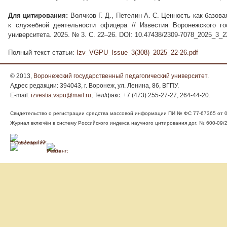
Для цитирования:
Волчков Г. Д., Петелин А. С. Ценность как базов
к служебной деятельности офицера // Известия Воронежского гос
университета. 2025. № 3. С. 22–26. DOI: 10.47438/2309-7078_2025_3_2
Полный текст статьи:
Izv_VGPU_Issue_3(308)_2025_22-26.pdf
© 2013,
Воронежский государственный педагогический университет
.
Адрес редакции: 394043, г. Воронеж, ул. Ленина, 86, ВГПУ.
E-mail:
izvestia.vspu@mail.ru
, Тел/факс: +7 (473) 255-27-27, 264-44-20.
Свидетельство о регистрации средства массовой информации ПИ № ФС 77-67365 от 05
Журнал включён в систему Российского индекса научного цитирования дог. № 600-09/