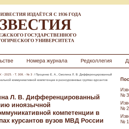
ИЗВЕСТИЯ ИЗДАЁТСЯ С 1936 ГОДА
ЗВЕСТИЯ
ЕЖСКОГО ГОСУДАРСТВЕННОГО
ГОГИЧЕСКОГО УНИВЕРСИТЕТА
ьстве
Номера журнала
Редколлегия
Д
 - 2025. - Т. 308. - № 3
/ Проценко Е. А., Смолина Л. В. Дифференцированный
Пос
альной коммуникативной компетенции в разноуровневых группах курсантов
Изве
№ 3
на Л. В.
Дифференцированный
Изве
нию иноязычной
№ 2
оммуникативной компетенции в
Изве
пах курсантов вузов МВД России
№ 1