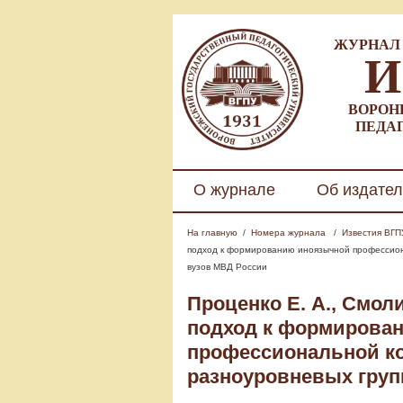
ЖУРНАЛ 
И
ВОРОН
ПЕДА
О журнале
Об издател
На главную
/
Номера журнала
/
Известия ВГПУ.
подход к формированию иноязычной профессион
вузов МВД России
Проценко Е. А., Смоли
подход к формирова
профессиональной к
разноуровневых груп