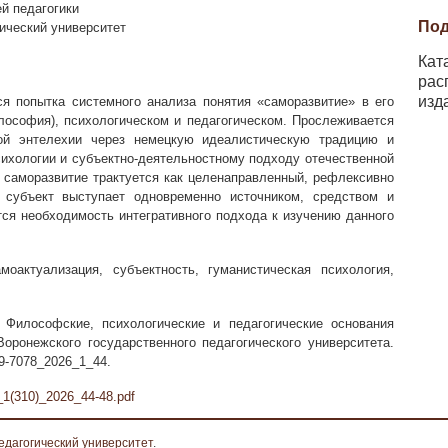
й педагогики
Под
ический университет
Кат
рас
изд
я попытка системного анализа понятия «саморазвитие» в его
лософия), психологическом и педагогическом. Прослеживается
кой энтелехии через немецкую идеалистическую традицию и
сихологии и субъектно-деятельностному подходу отечественной
ах саморазвитие трактуется как целенаправленный, рефлексивно
 субъект выступает одновременно источником, средством и
ся необходимость интегративного подхода к изучению данного
оактуализация, субъектность, гуманистическая психология,
илософские, психологические и педагогические основания
Воронежского государственного педагогического университета.
09-7078_2026_1_44.
1(310)_2026_44-48.pdf
едагогический университет
.