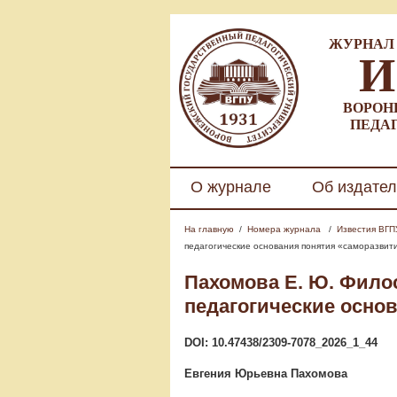
ЖУРНАЛ 
И
ВОРОН
ПЕДА
О журнале
Об издател
На главную
/
Номера журнала
/
Известия ВГПУ.
педагогические основания понятия «саморазвит
Пахомова Е. Ю.
Филос
педагогические осно
DOI: 10.47438/2309-7078_2026_1_44
Евгения Юрьевна Пахомова