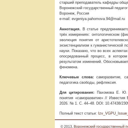
старший преподаватель кафедры обще
Воронежский государственный педагог
Воронеж, Россия
e-mail: evgeniya.pahomova.94@mail.ru
Аннотация.
В статье предпринимаетс
трёх измерениях: онтологическом (фи
эволюция понятия от аристотелевс
экзистенциализм к гуманистической п
науки. Показано, что во всех аспект
опосредованный процесс, в котором
результатом изменений. Обосновывает
феномена.
Ключевые слова:
саморазвитие, сам
педагогика свободы, рефлексия.
Для цитирования:
Пахомова Е. Ю. Ф
понятия «саморазвитие» // Известия 
2026. № 1. С. 44–48. DOI: 10.47438/23
Полный текст статьи:
Izv_VGPU_Issue_
© 2013,
Воронежский государственный п