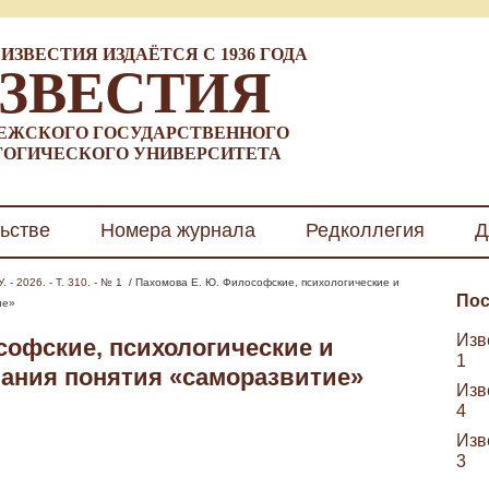
ИЗВЕСТИЯ ИЗДАЁТСЯ С 1936 ГОДА
ЗВЕСТИЯ
ЕЖСКОГО ГОСУДАРСТВЕННОГО
ГОГИЧЕСКОГО УНИВЕРСИТЕТА
ьстве
Номера журнала
Редколлегия
Д
 - 2026. - Т. 310. - № 1
/ Пахомова Е. Ю. Философские, психологические и
Пос
ие»
Изве
офские, психологические и
1
вания понятия «саморазвитие»
Изве
4
Изве
3